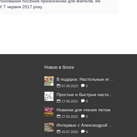
понований посібник призначений для вчителів, які
 7 червня 2017 року.
Новое в блоге
В подарок: Настольные игры для Ваших британских друзей
07.09.2023
0
Простые и быстрые настольные игры
17.06.2021
0
Новинки для чтения летом
27.05.2021
0
Интервью с Александрой Литвиной
20.07.2020
0