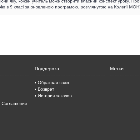
уючи яку, кожен учитель може створити власний конспект уроку. Про
ію в 9 класі за оновленою програмою, розглянутою на Колегії МОНУ
Поддержка
Метки
Обратная связь
Возврат
История заказов
е Соглашение