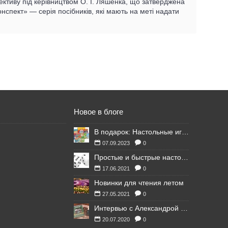
лективу під керівництвом О. І. Ляшенка, що затверджена
онспект» — серія посібників, які мають на меті надати
Новое в блоге
В подарок: Настольные игры для Ваших британских друзей
07.09.2023
0
Простые и быстрые настольные игры
17.06.2021
0
Новинки для чтения летом
27.05.2021
0
Интервью с Александрой Литвиной
20.07.2020
0