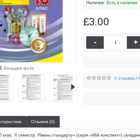
Наличие:
Есть в наличии
£3.00
-
+
Большое фото
0 отзывов
/
ктеристики
Отзывов (0)
0 клас. II семестр. Рівень стандарту» (серія «Мій конспект») склад