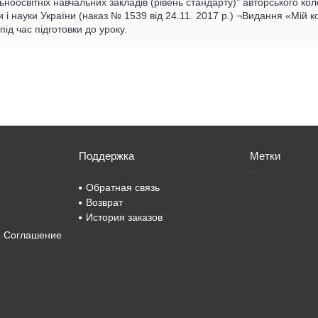
ноосвітніх навчальних закладів (рівень стандарту)" авторського ко
и і науки України (наказ № 1539 від 24.11. 2017 р.) ¬Видання «Мій к
під час підготовки до уроку.
Поддержка
Метки
Обратная связь
Возврат
История заказов
е Соглашение