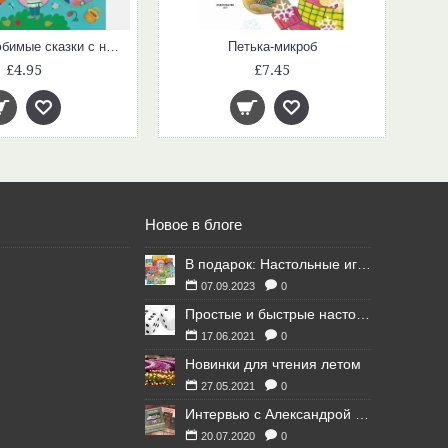
Колобок (Любимые сказки с наклейками)
Петька-микроб
£4.95
£7.45
Новое в блоге
В подарок: Настольные игры для Ваших британских друзей
07.09.2023
0
Простые и быстрые настольные игры
17.06.2021
0
Новинки для чтения летом
27.05.2021
0
Интервью с Александрой Литвиной
20.07.2020
0