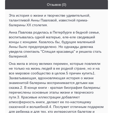
Отзывов (0)
Эта история о жизни и творчестве удивительной,
талантливой Анны Павловой, известной прима-
балерины XX столетия.
Анна Павлова родилась в Петербурге в бедной семье,
воспитывалась одной матерью, еле-еле сводившей
концы с концами. Казалось бы, будущее маленькой
Анны было предопределено. Но однажды девочка
увидела спектакль "Спящая красавица" и решила стать
балериной.
Она жила в эпоху великих перемен, которые повлияли
не только на жизнь людей в ее родной стране, но и на
все мировое сообщество в целом.5 причин купить1.
Захватывающая, вдохновляющая история о жизни
знаменитой балерины воспринимается детьми как
сказка.2. В конце книги - краткая биография балерины:
перечислены основные этапы жизни и творческого
пути.3. Красивые иллюстрации добавляют
атмосферность книги, делают ее по-настоящему
сказочной и волшебной.4. Послужит отличным подарком
для ребенка и для тех, кто интересуется балетом и