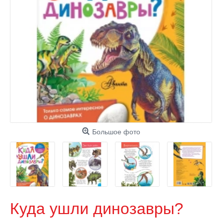
Большое фото
Куда ушли динозавры?