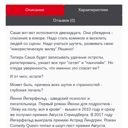
Описание
Характеристики
Отзывов (0)
Саше вот-вот исполнится двенадцать. Она убеждена -
спасение в юморе. Надо стать комиком и веселить
людей со сцены. Надо учиться шутить, развивать свою
"юмористическую жилку".Решено!
Теперь Саша будет записывать удачные остроты,
репетировать, узнает все про "сетап" и "панчлайн". Но
откуда уверенность, что именно это спасет ее?
И от чего, кстати?
Может быть, причина всех шуток и странностей -
глубокая печаль?
Йенни Йегерфельд - шведский психолог и
писательница. Первый роман Йенни для подростков -
"Лежу на полу, вся в крови" - вышел в 2010 году и сразу
же получил премию Августа Стриндберга. В 2017 году
Йегерфельд выиграла премию Астрид Линдгрен. Роман
Comedy Queen попал в шорт-лист премии Августа