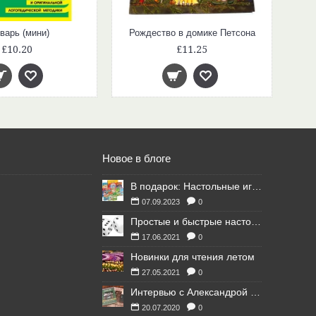
варь (мини)
Рождество в домике Петсона
£10.20
£11.25
Новое в блоге
В подарок: Настольные игры для Ваших британских друзей
07.09.2023
0
Простые и быстрые настольные игры
17.06.2021
0
Новинки для чтения летом
27.05.2021
0
Интервью с Александрой Литвиной
20.07.2020
0