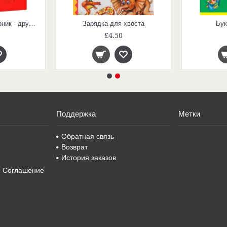
Котёнок Шмяк и Сырник - друзья навек
Зарядка для хвоста
Бук
£4.50
Поддержка
Метки
Обратная связь
Возврат
История заказов
е Соглашение