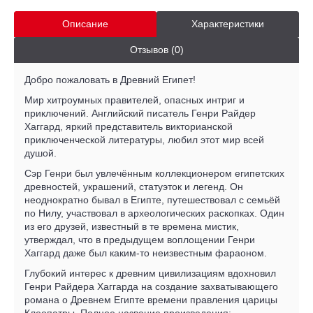
Описание
Характеристики
Отзывов (0)
Добро пожаловать в Древний Египет!
Мир хитроумных правителей, опасных интриг и
приключений. Английский писатель Генри Райдер
Хаггард, яркий представитель викторианской
приключенческой литературы, любил этот мир всей
душой.
Сэр Генри был увлечённым коллекционером египетских
древностей, украшений, статуэток и легенд. Он
неоднократно бывал в Египте, путешествовал с семьёй
по Нилу, участвовал в археологических раскопках. Один
из его друзей, известный в те времена мистик,
утверждал, что в предыдущем воплощении Генри
Хаггард даже был каким-то неизвестным фараоном.
Глубокий интерес к древним цивилизациям вдохновил
Генри Райдера Хаггарда на создание захватывающего
романа о Древнем Египте времени правления царицы
Клеопатры. Полное название произведения: