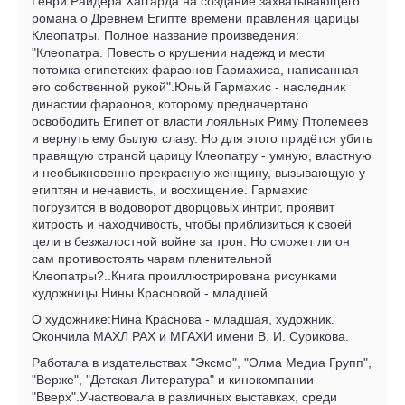
Генри Райдера Хаггарда на создание захватывающего
романа о Древнем Египте времени правления царицы
Клеопатры. Полное название произведения:
"Клеопатра. Повесть о крушении надежд и мести
потомка египетских фараонов Гармахиса, написанная
его собственной рукой".Юный Гармахис - наследник
династии фараонов, которому предначертано
освободить Египет от власти лояльных Риму Птолемеев
и вернуть ему былую славу. Но для этого придётся убить
правящую страной царицу Клеопатру - умную, властную
и необыкновенно прекрасную женщину, вызывающую у
египтян и ненависть, и восхищение. Гармахис
погрузится в водоворот дворцовых интриг, проявит
хитрость и находчивость, чтобы приблизиться к своей
цели в безжалостной войне за трон. Но сможет ли он
сам противостоять чарам пленительной
Клеопатры?..Книга проиллюстрирована рисунками
художницы Нины Красновой - младшей.
О художнике:Нина Краснова - младшая, художник.
Окончила МАХЛ РАХ и МГАХИ имени В. И. Сурикова.
Работала в издательствах "Эксмо", "Олма Медиа Групп",
"Верже", "Детская Литература" и кинокомпании
"Вверх".Участвовала в различных выставках, среди