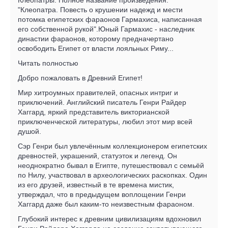
"Клеопатра. Повесть о крушении надежд и мести
потомка египетских фараонов Гармахиса, написанная
его собственной рукой".Юный Гармахис - наследник
династии фараонов, которому предначертано
освободить Египет от власти лояльных Риму...
Читать полностью
Добро пожаловать в Древний Египет!
Мир хитроумных правителей, опасных интриг и
приключений. Английский писатель Генри Райдер
Хаггард, яркий представитель викторианской
приключенческой литературы, любил этот мир всей
душой.
Сэр Генри был увлечённым коллекционером египетских
древностей, украшений, статуэток и легенд. Он
неоднократно бывал в Египте, путешествовал с семьёй
по Нилу, участвовал в археологических раскопках. Один
из его друзей, известный в те времена мистик,
утверждал, что в предыдущем воплощении Генри
Хаггард даже был каким-то неизвестным фараоном.
Глубокий интерес к древним цивилизациям вдохновил