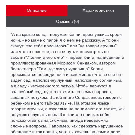
Описание
Характеристики
Отзывов (0)
"А на крыше конь, - подумал Кенни, проснувшись среди
ночи, - но маме с папой я о нём не расскажу. А то они
скажут "это тебе приснилось" или "не говори ерунды"
или что-то похожее, а выглянуть и посмотреть не
захотят"."Кенни и его окно" - первая книга, написанная и
проиллюстрированная Морисом Сендаком, автором
бестселлера "Там, где живут чудовища".Кенни
просыпается посреди ночи и вспоминает, что во сне он
видел сад, наполовину лунный, наполовину солнечный,
а в саду - четырехногого петуха. Чтобы вернутся в
волшебный сад, нужно ответить на семь вопросов,
заданных петухом. В этой книге Сендак вновь говорит с
ребенком на его тайном языке. На этом же языке
говорят игрушки, а взрослые не понимают его так же, как
не умеют слушать ночь. Это книга о поисках себя,
поисках ответов на сложные, иногда невозможно
сложные вопросы. Например, как сдержать нарушенное
обещание и как понять, чего ты хочешь на самом деле.