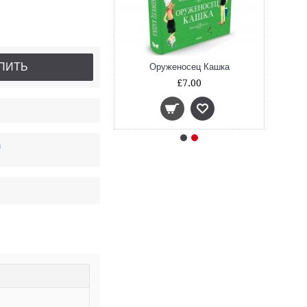
ПИТЬ
женосец Кашка
Оруженосец Кашка
£10.00
£7.00
в