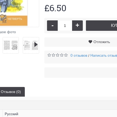
£6.50
-
+
КУ
Ору
шое фото
Отложить
0 отзывов
Написать отзы
/
Отзывов (0)
Русский