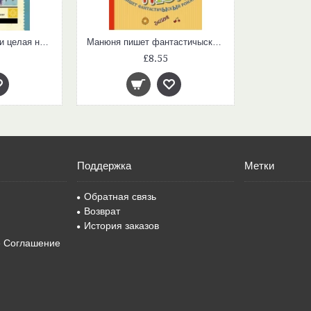
Кыш, Двапортфеля и целая неделя
Манюня пишет фантастичыскый роман
£8.55
Поддержка
Метки
Обратная связь
Возврат
История заказов
е Соглашение