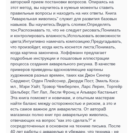
авторский прием постановки вопросов. Опираясь на
этот метод, вы научитесь в нужные моменты ставить
правильные вопросы и находить на них ответы. Книга
"Акварельная живопись" служит для развития базовых
навыков. Вы научитесь:Видеть слоями;Определять
тон;Распознавать то, что не следует рисовать;Понимать
и контролировать влажность;Использовать возможности
цвета;Интуитивно намечать композицию;Предугадывать,
что произойдет, когда кисть коснется листа;Понимать,
когда картина закончена. Хоффманн предлагает
подробные инструкции и пошаговые иллюстрации
процесса создания акварельного рисунка. В качестве
примеров приведены вдохновляющие картины
художников разных времен, таких как Джон Сингер
Сарджент, Огден Плейсснер, Джордж Пост, Эмиль Коса-
мл., Мэри Уайт, Трэвор Чемберлен, Ларс Лерин, Торгейр
Шельберг, Пит Лап, Лесли Фронц и Альваро Кастаньет.
Эта книга поможет и новичкам, и опытным мастерам
найти баланс между осторожностью и риском, а это и
есть самое важное для акварелиста. От автораВ
магазинах полно книг про акварельную живопись,
отвечающих на вопрос "как это сделать?" и
сосредоточенных в основном на технике письма. После
40 лет работы с акварелью я убежден, что техника - не