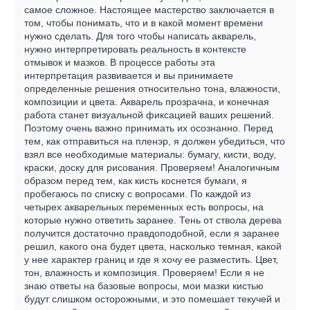
самое сложное. Настоящее мастерство заключается в
том, чтобы понимать, что и в какой момент времени
нужно сделать. Для того чтобы написать акварель,
нужно интерпретировать реальность в контексте
отмывок и мазков. В процессе работы эта
интерпретация развивается и вы принимаете
определенные решения относительно тона, влажности,
композиции и цвета. Акварель прозрачна, и конечная
работа станет визуальной фиксацией ваших решений.
Поэтому очень важно принимать их осознанно. Перед
тем, как отправиться на пленэр, я должен убедиться, что
взял все необходимые материалы: бумагу, кисти, воду,
краски, доску для рисования. Проверяем! Аналогичным
образом перед тем, как кисть коснется бумаги, я
пробегаюсь по списку с вопросами. По каждой из
четырех акварельных переменных есть вопросы, на
которые нужно ответить заранее. Тень от ствола дерева
получится достаточно правдоподобной, если я заранее
решил, какого она будет цвета, насколько темная, какой
у нее характер границ и где я хочу ее разместить. Цвет,
тон, влажность и композиция. Проверяем! Если я не
знаю ответы на базовые вопросы, мои мазки кистью
будут слишком осторожными, и это помешает текучей и