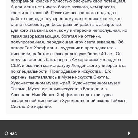
прозрачной краске полностью раскрыть свой потенциал.
А для меня нет ничего более важного, чем красота
краски как таковой. Развитие осознанного подхода в
работе приведет к уверенному наложению краски, что
станет основой для бесстрашной работы с акварелью.
Для кого эта книга сем, кому интересна непослушная, но
такая завораживающая, богатая на оттенки,
полупрозрачная, передающая игру света акварель. Об
автореТом Хоффманн - художник и преподаватель
живописи, работает с акварелью уже более 40 лет. Он
получил степень бакалавра в Амхерстском колледже в
США и окончил магистратуру Лондонского университета
по специальности "Преподавание искусства". Его
картины выставлялись в Музее искусств Сиэтла,
Художественном музее Фрай, Художественном музее
Такома, Музее изящных искусств в Бостоне и в
Арсенале Нью-Йорка. Хоффманн ведет три курса
акварельной живописи в Художественной школе Гейдж в
Сиэтле.2-е издание.
О нас