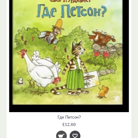
Где Петсон?
£12.60