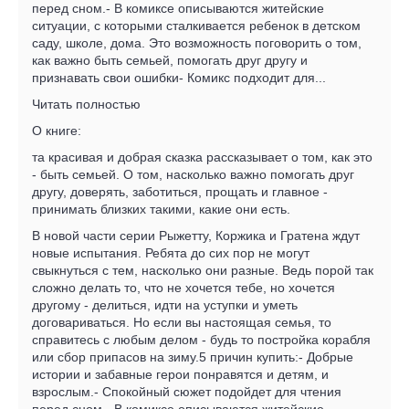
перед сном.- В комиксе описываются житейские
ситуации, с которыми сталкивается ребенок в детском
саду, школе, дома. Это возможность поговорить о том,
как важно быть семьей, помогать друг другу и
признавать свои ошибки- Комикс подходит для...
Читать полностью
О книге:
та красивая и добрая сказка рассказывает о том, как это
- быть семьей. О том, насколько важно помогать друг
другу, доверять, заботиться, прощать и главное -
принимать близких такими, какие они есть.
В новой части серии Рыжетту, Коржика и Гратена ждут
новые испытания. Ребята до сих пор не могут
свыкнуться с тем, насколько они разные. Ведь порой так
сложно делать то, что не хочется тебе, но хочется
другому - делиться, идти на уступки и уметь
договариваться. Но если вы настоящая семья, то
справитесь с любым делом - будь то постройка корабля
или сбор припасов на зиму.5 причин купить:- Добрые
истории и забавные герои понравятся и детям, и
взрослым.- Спокойный сюжет подойдет для чтения
перед сном.- В комиксе описываются житейские