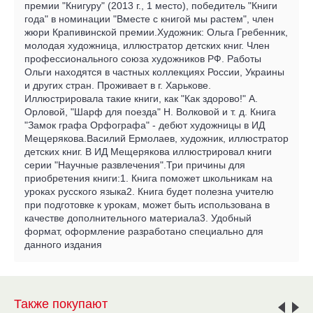
премии "Книгуру" (2013 г., 1 место), победитель "Книги
года" в номинации "Вместе с книгой мы растем", член
жюри Крапивинской премии.Художник: Ольга Гребенник,
молодая художница, иллюстратор детских книг. Член
профессионального союза художников РФ. Работы
Ольги находятся в частных коллекциях России, Украины
и других стран. Проживает в г. Харькове.
Иллюстрировала такие книги, как "Как здорово!" А.
Орловой, "Шарф для поезда" Н. Волковой и т. д. Книга
"Замок графа Орфографа" - дебют художницы в ИД
Мещерякова.Василий Ермолаев, художник, иллюстратор
детских книг. В ИД Мещерякова иллюстрировал книги
серии "Научные развлечения".Три причины для
приобретения книги:1. Книга поможет школьникам на
уроках русского языка2. Книга будет полезна учителю
при подготовке к урокам, может быть использована в
качестве дополнительного материала3. Удобный
формат, оформление разработано специально для
данного издания
Также покупают