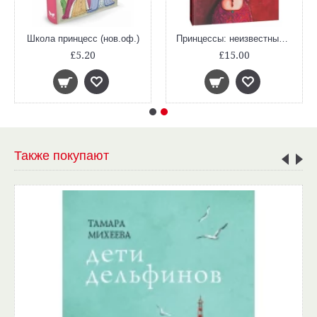
Школа принцесс (нов.оф.)
Принцессы: неизвестные и забытые (иллюстр. Дотремер Р.)
£5.20
£15.00
Также покупают