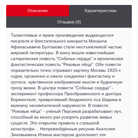
Описание
Характеристики
Отзывов (0)
Талантливые и яркие произведения выдающегося
писателя и блистательного юмориста Михаила
Афанасьевича Булгакова стали неотъемлемой частью
мировой литературы. В книгу вошли известнейшая
сатирическая повесть "Собачье сердце" и ироническая
фантастическая повесть "Роковые яйца". Обе повести
поразительно точно отражают картину Москвы 1920-х
годов, органично и смело соединяют фантастику и
гротеск, чувственное изображение мысли и будничную
прозу жизни. В центре повести "Собачье сердце" -
эксперимент профессора Преображенского и доктора
Борменталя, превративший бездомного пса Шарика в
мужчину несимпатичной наружности. В повести
"Роковые яйца" - учёный Персиков разрабатывает луч,
способный во много раз ускорять развитие живых
существ. Это открытие привело к страшной
катастрофе… Непревзойдённые рисунки Анатолия
Зиновьевича Иткина мастерски дополняют эти