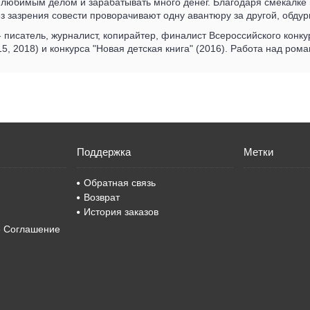
 любимым делом и зарабатывать много денег. Благодаря смекалке 
 зазрения совести проворачивают одну авантюру за другой, обду
 писатель, журналист, копирайтер, финалист Всероссийского конк
15, 2018) и конкурса "Новая детская книга" (2016). Работа над ром
Поддержка
Метки
Обратная связь
Возврат
История заказов
е Соглашение