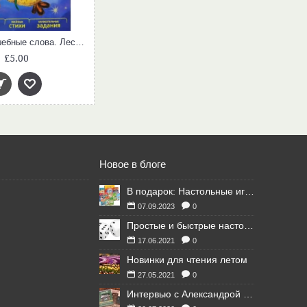
Сова и волшебные слова. Лесная школа
£5.00
Новое в блоге
В подарок: Настольные игры для Ваших британских друзей
07.09.2023
0
Простые и быстрые настольные игры
17.06.2021
0
Новинки для чтения летом
27.05.2021
0
Интервью с Александрой Литвиной