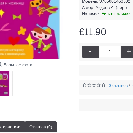
Модель:
9785001468592
Автор:
Авдеев А. (пер.)
Наличие:
Есть в наличии
£11.90
-
+
Большое фото
0 отзывов
/
ктеристики
Отзывов (0)