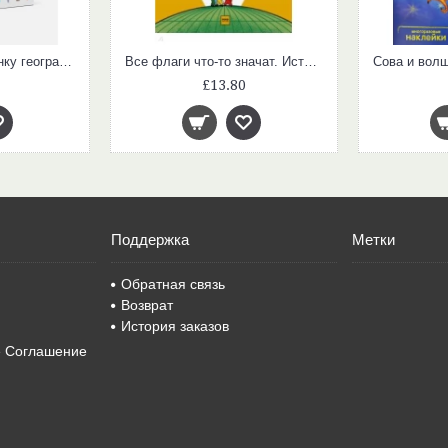
Как объяснить ребенку географию. Иллюстрированный справочник для родителей
Все флаги что-то значат. История цветов и фигур
£13.80
Поддержка
Метки
Обратная связь
Возврат
История заказов
е Соглашение