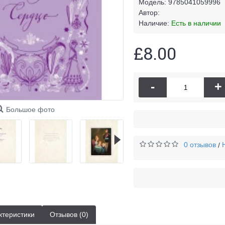
Модель:
9785041059996
Автор:
Наличие:
Есть в наличии
£8.00
-
+
Большое фото
0 отзывов
/
ктеристики
Отзывов (0)