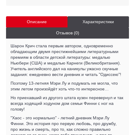
Описание
Характеристики
Отзывов (0)
Шарон Крич стала первым автором, одновременно
обладающим двумя престижнейшими литературными
премиям в области детской литературы: медалью
Ньюбери (США) и медалью Карнеги (Великобритания).
Учитель английского дал на каникулы ужасно скучные
задания: ежедневно вести дневник и читать "Одиссею"!
Поэтому 13-летняя Мэри Лу и подумать не могла, что
этим летом произойдёт хоть что-то интересное…
Но приехавший из другого штата кузен перевернул и так
всегда ходящий ходуном дом семьи Финни с ног на
голову!
"Хаос - это нормально" - летний дневник Мэри Лу
Финни. Это история про первую любовь, про дружбу,
про жизнь и смерть, про то, как сложно правильно
держаться за руки, когда тебе тринадцать, и про то,