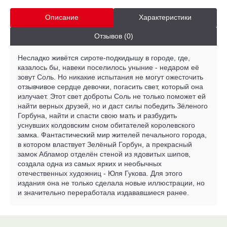
Описание
Характеристики
Отзывов (0)
Несладко живётся сироте-подкидышу в городе, где,
казалось бы, навеки поселилось уныние - недаром её
зовут Соль. Но никакие испытания не могут ожесточить
отзывчивое сердце девочки, погасить свет, который она
излучает. Этот свет доброты Соль не только поможет ей
найти верных друзей, но и даст силы победить Зёленого
Горбуна, найти и спасти свою мать и разбудить
уснувших колдовским сном обитателей королевского
замка. Фантастический мир жителей печального города,
в котором властвует Зелёный Горбун, а прекрасный
замок Абламор отделён стеной из ядовитых шипов,
создала одна из самых ярких и необычных
отечественных художниц - Юля Гукова. Для этого
издания она не только сделала новые иллюстрации, но
и значительно переработала издававшиеся ранее.