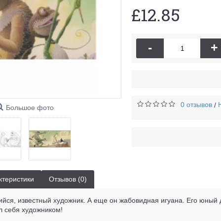
£12.85
-
+
0 отзывов
/
Большое фото
ктеристики
Отзывов (0)
ийся, известный художник. А еще он жабовидная игуана. Его юный д
л себя художником!