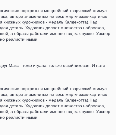
логические портреты и мощнейший творческий стимул
ника, автора знаменитых на весь мир книжек-картинок
ля книжных художников - медаль Калдекотта).Над
ждая деталь. Художник делает множество набросков,
ой, а образы работали именно так, как нужно. Уиснер
ьно реалистичными.
руг Макс - тоже игуана, только ошейниковая. И нате
логические портреты и мощнейший творческий стимул
ника, автора знаменитых на весь мир книжек-картинок
ля книжных художников - медаль Калдекотта).Над
ждая деталь. Художник делает множество набросков,
ой, а образы работали именно так, как нужно. Уиснер
ьно реалистичными.