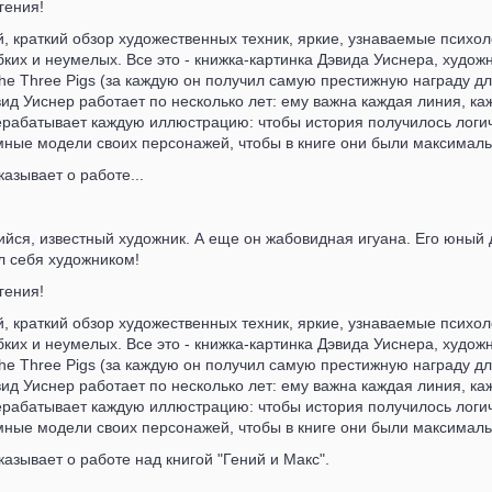
гения!
, краткий обзор художественных техник, яркие, узнаваемые психо
ких и неумелых. Все это - книжка-картинка Дэвида Уиснера, худож
The Three Pigs (за каждую он получил самую престижную награду д
ид Уиснер работает по несколько лет: ему важна каждая линия, ка
рабатывает каждую иллюстрацию: чтобы история получилось логичн
мные модели своих персонажей, чтобы в книге они были максимал
казывает о работе...
ийся, известный художник. А еще он жабовидная игуана. Его юный д
л себя художником!
гения!
, краткий обзор художественных техник, яркие, узнаваемые психо
ких и неумелых. Все это - книжка-картинка Дэвида Уиснера, худож
The Three Pigs (за каждую он получил самую престижную награду д
ид Уиснер работает по несколько лет: ему важна каждая линия, ка
рабатывает каждую иллюстрацию: чтобы история получилось логичн
мные модели своих персонажей, чтобы в книге они были максимал
казывает о работе над книгой "Гений и Макс".