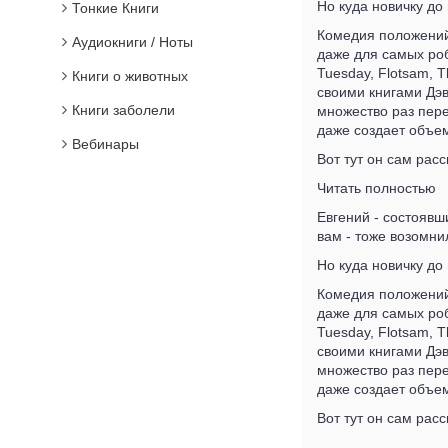
Но куда новичку до 
Тонкие Книги
Комедия положений
Аудиокниги / Ноты
даже для самых роб
Tuesday, Flotsam, 
Книги о животных
своими книгами Дэв
Книги заболели
множество раз пере
даже создает объе
Вебинары
Вот тут он сам расс
Читать полностью
Евгений - состоявш
вам - тоже возомни
Но куда новичку до 
Комедия положений
даже для самых роб
Tuesday, Flotsam, 
своими книгами Дэв
множество раз пере
даже создает объе
Вот тут он сам расс