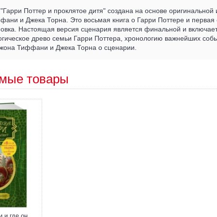
"Гарри Поттер и проклятое дитя" создана на основе оригинальной и
фани и Джека Торна. Это восьмая книга о Гарри Поттере и перва
новка. Настоящая версия сценария является финальной и включае
огическое древо семьи Гарри Поттера, хронологию важнейших собы
Джона Тиффани и Джека Торна о сценарии.
мые товары
Фантастические твари и где они обитают (+ 6 новых тварей, с черно-белыми иллюстрациями)