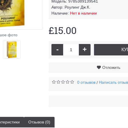
Модель:
9785389139541
Автор:
Роулинг Дж.К.
Наличие:
Нет в наличии
£15.00
шое фото
-
+
КУ
Отложить
0 отзывов
Написать отзы
/
ктеристики
Отзывов (0)