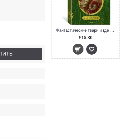
Фантастические твари и где они обитают (+ 6 новых тварей, с черно-белыми иллюстрациями)
£16.80
ПИТЬ
в