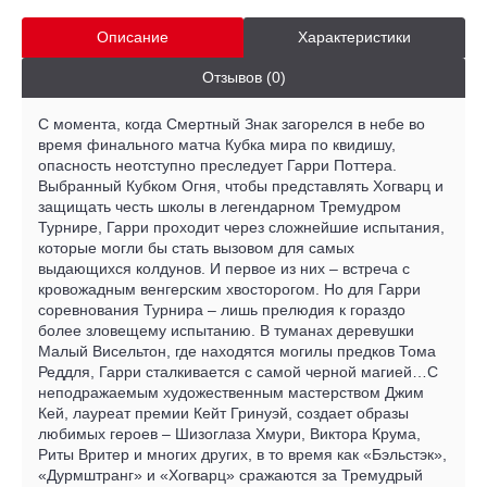
Описание
Характеристики
Отзывов (0)
С момента, когда Смертный Знак загорелся в небе во
время финального матча Кубка мира по квидишу,
опасность неотступно преследует Гарри Поттера.
Выбранный Кубком Огня, чтобы представлять Хогварц и
защищать честь школы в легендарном Тремудром
Турнире, Гарри проходит через сложнейшие испытания,
которые могли бы стать вызовом для самых
выдающихся колдунов. И первое из них – встреча с
кровожадным венгерским хвосторогом. Но для Гарри
соревнования Турнира – лишь прелюдия к гораздо
более зловещему испытанию. В туманах деревушки
Малый Висельтон, где находятся могилы предков Тома
Реддля, Гарри сталкивается с самой черной магией…С
неподражаемым художественным мастерством Джим
Кей, лауреат премии Кейт Гринуэй, создает образы
любимых героев – Шизоглаза Хмури, Виктора Крума,
Риты Вритер и многих других, в то время как «Бэльстэк»,
«Дурмштранг» и «Хогварц» сражаются за Тремудрый