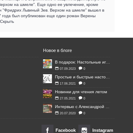
 Верхом на шмеле". Еще одно ее увлечение, кроме
ман "Фридрих Львиный Зев. Верхом на шмеле" вышел в
7 года был опубликован еще один роман Верены
. Скрыть
Новое в блоге
В подарок: Настольные игры для Ваших британских друзей
07.09.2023
0
Простые и быстрые настольные игры
17.06.2021
0
Новинки для чтения летом
27.05.2021
0
Интервью с Александрой Литвиной
20.07.2020
0
Facebook
Instagram