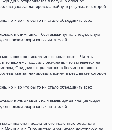
, Фридрих отправляется в безумно опасное
оролева уже запланировала войну, в результате которой
нь, но и во что бы то ни стало объединить всех
екомых и стимпанка - был выдвинут на специальную
жден призом жюри юных читателей.
й машинке она писала многочисленные... Читать
 только ему под силу разузнать, что затевается на
шмелем, Фридрих отправляется в безумно опасное
оролева уже запланировала войну, в результате которой
нь, но и во что бы то ни стало объединить всех
екомых и стимпанка - был выдвинут на специальную
жден призом жюри юных читателей.
ной машинке она писала многочисленные романы и
к в Майнце и в Бирмингеме и защитила докторскую по