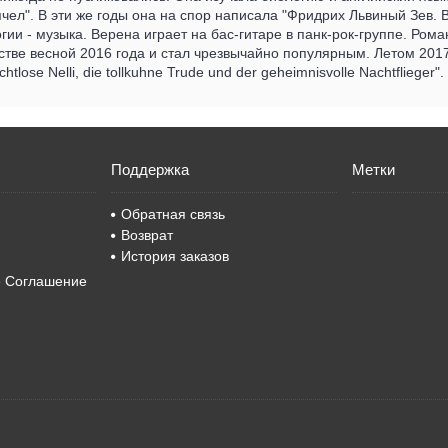
чел". В эти же годы она на спор написала "Фридрих Львиный Зев.
гии - музыка. Верена играет на бас-гитаре в панк-рок-группе. Ро
стве весной 2016 года и стал чрезвычайно популярным. Летом 201
chtlose Nelli, die tollkuhne Trude und der geheimnisvolle Nachtflieger"
Поддержка
Метки
Обратная связь
Возврат
История заказов
е Соглашение