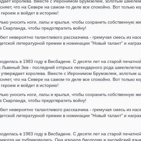
ерждает королева. Вместе с Иеронимом Брумзелем, золотым шмелем
сняет, что на Севере на самом-то деле все спокойно. Вот только к
 героем и войдет в историю!
лько уносить ноги, лапы и крылья, чтобы сохранить собственную жиз
 Скарланда, чтобы предотвратить войну!
т невероятно талантливого рассказчика - гремучая смесь из нас
етской литературной премии в номинации "Новый талант" и награ
одилась в 1983 году в Висбадене. С десяти лет на старой печатно
Львиный Зев - последний отпрыск легендарного рода шмелелетов, и
ак утверждает королева. Вместе с Иеронимом Брумзелем, золотым 
сняет, что на Севере на самом-то деле все спокойно. Вот только к
 героем и войдет в историю!
лько уносить ноги, лапы и крылья, чтобы сохранить собственную жиз
 Скарланда, чтобы предотвратить войну!
т невероятно талантливого рассказчика - гремучая смесь из нас
етской литературной премии в номинации "Новый талант" и награ
одилась в 1983 году в Висбадене. С десяти лет на старой печат
никогда не публиковались. Она изучала биологию и английский язы