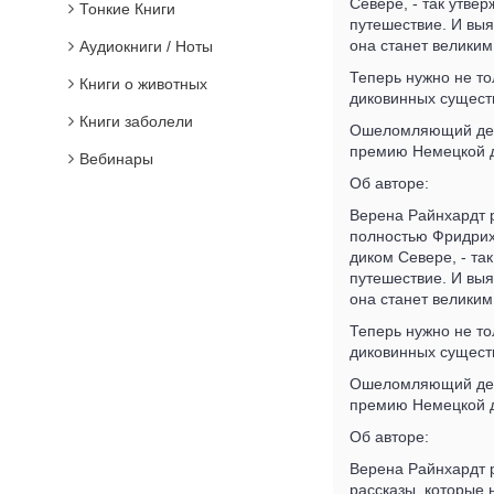
Севере, - так утв
Тонкие Книги
путешествие. И выя
она станет великим
Аудиокниги / Ноты
Теперь нужно не то
Книги о животных
диковинных существ
Книги заболели
Ошеломляющий дебю
премию Немецкой д
Вебинары
Об авторе:
Верена Райнхардт р
полностью Фридрих 
диком Севере, - т
путешествие. И выя
она станет великим
Теперь нужно не то
диковинных существ
Ошеломляющий дебю
премию Немецкой д
Об авторе:
Верена Райнхардт р
рассказы, которые 