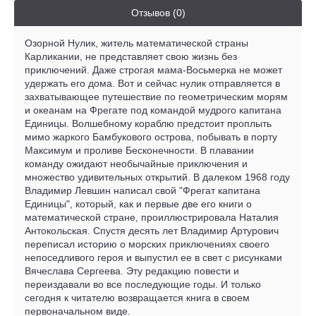
Отзывов (0)
Озорной Нулик, житель математической страны
Карликании, не представляет свою жизнь без
приключений. Даже строгая мама-Восьмерка не может
удержать его дома. Вот и сейчас нулик отправляется в
захватывающее путешествие по геометрическим морям
и океанам на Фрегате под командой мудрого капитана
Единицы. Волшебному кораблю предстоит проплыть
мимо жаркого Бамбукового острова, побывать в порту
Максимум и проливе Бесконечности. В плавании
команду ожидают необычайные приключения и
множество удивительных открытий. В далеком 1968 году
Владимир Левшин написал свой "Фрегат капитана
Единицы", который, как и первые две его книги о
математической стране, проиллюстрировала Наталия
Антокольская. Спустя десять лет Владимир Артурович
переписал историю о морских приключениях своего
непоседливого героя и выпустил ее в свет с рисунками
Вячеслава Сергеева. Эту редакцию повести и
переиздавали во все последующие годы. И только
сегодня к читателю возвращается книга в своем
первоначальном виде.