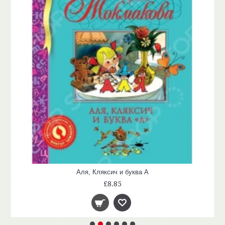
Аля, Кляксич и буква А
£8.85