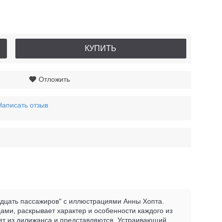
КУПИТЬ
Отложить
Написать отзыв
адцать пассажиров" с иллюстрациями Анны Хопта.
ами, раскрывает характер и особенности каждого из
дят из дилижанса и представляются. Устраивающий