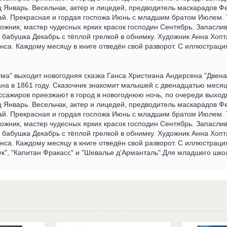
 Январь. Весельчак, актер и лицедей, предводитель маскарадов Ф
ай. Прекрасная и гордая госпожа Июнь с младшим братом Июлем. Т
дожник, мастер чудесных ярких красок господин Сентябрь. Запасл
 бабушка Декабрь с тёплой грелкой в обнимку. Художник Анна Хопт
са. Каждому месяцу в книге отведён свой разворот. С иллюстрация
гма" выходит новогодняя сказка Ганса Христиана Андерсена "Двен
на в 1861 году. Сказочник знакомит малышей с двенадцатью месяц
ссажиров приезжают в город в новогоднюю ночь, по очереди выхо
 Январь. Весельчак, актер и лицедей, предводитель маскарадов Ф
ай. Прекрасная и гордая госпожа Июнь с младшим братом Июлем. Т
дожник, мастер чудесных ярких красок господин Сентябрь. Запасл
 бабушка Декабрь с тёплой грелкой в обнимку. Художник Анна Хопт
са. Каждому месяцу в книге отведён свой разворот. С иллюстраци
ук", "Капитан Фракасс" и "Шевалье д'Арманталь".Для младшего шко