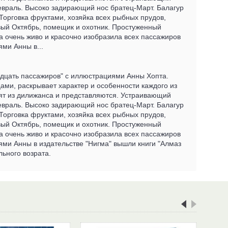
евраль. Высоко задирающий нос братец-Март. Балагур
орговка фруктами, хозяйка всех рыбных прудов,
ивый Октябрь, помещик и охотник. Простуженный
а очень живо и красочно изобразила всех пассажиров
ми Анны в...
адцать пассажиров" с иллюстрациями Анны Хопта.
ами, раскрывает характер и особенности каждого из
дят из дилижанса и представляются. Устраивающий
евраль. Высоко задирающий нос братец-Март. Балагур
орговка фруктами, хозяйка всех рыбных прудов,
ивый Октябрь, помещик и охотник. Простуженный
а очень живо и красочно изобразила всех пассажиров
ями Анны в издательстве "Нигма" вышли книги "Алмаз
льного возрата.