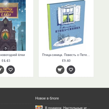
 новогодней ёлки
Птица-синица. Повесть о Пете и его друзьях
£4.45
£9.40
Новое в блоге
В подарок: Настольные игры для Ваших британских друзей