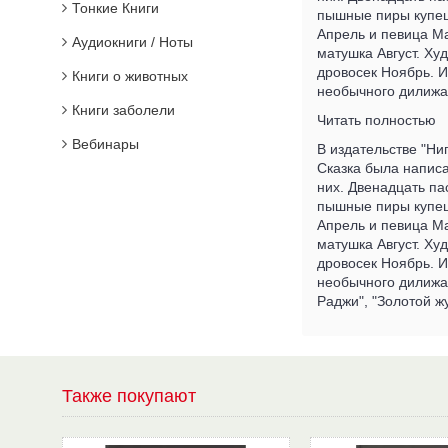
Тонкие Книги
пышные пиры купец
Апрель и певица М
Аудиокниги / Ноты
матушка Август. Ху
дровосек Ноябрь. И
Книги о животных
необычного дилижан
Книги заболели
Читать полностью
Вебинары
В издательстве "Ни
Сказка была написа
них. Двенадцать па
пышные пиры купец
Апрель и певица М
матушка Август. Ху
дровосек Ноябрь. И
необычного дилижан
Раджи", "Золотой ж
Также покупают