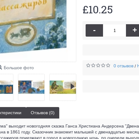
£10.25
-
+
0 отзывов
/
Большое фото
ктеристики
Отзывов (0)
гма" выходит новогодняя сказка Ганса Христиана Андерсена "Двен
на в 1861 году. Сказочник знакомит малышей с двенадцатью месяц
ссажиров приезжают в город в новогоднюю ночь, по очереди выхо