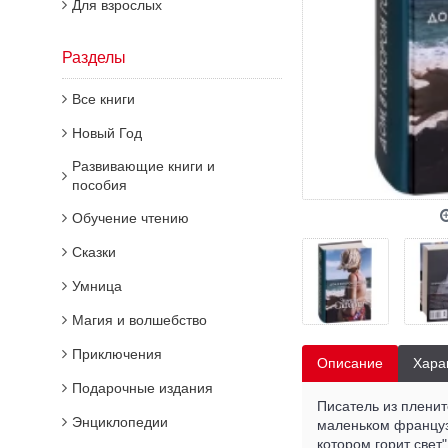
Для взрослых
Разделы
Все книги
Новый Год
Развивающие книги и
пособия
Обучение чтению
Сказки
Умница
Магия и волшебство
Приключения
Описание
Хара
Подарочные издания
Писатель из пленит
Энциклопедии
маленьком французс
котором горит свет