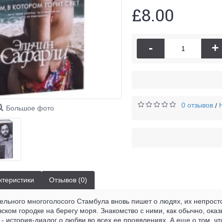
£8.00
-
+
0 отзывов
/
Большое фото
ктеристики
Отзывов (0)
ельного многоголосого Стамбула вновь пишет о людях, их непростом
ком городке на берегу моря. Знакомство с ними, как обычно, ока
" - история-диалог о любви во всех ее проявлениях. А еще о том, ч