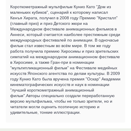
Короткометражный мультфильм Кунио Като "Дом из
маленьких кубиков", сценарий к которому написал
Кенъя Хирата, получил в 2008 году Премию "Кристалл"
(главный приз) и приз Детского жюри на
Международном фестивале анимационных фильмов в
Аннеси, который считается наиболее престижным среди
международных фестивалей по анимации. В одночасье
фильм стал известным во всём мире. В том же году
работа получила премию Хиросимы и приз зрительских
симпатий на международном анимационном фестивале
в Хиросиме, а также Гран-при в номинации
"мультипликационный фильм" на Фестивале медийных
искусств Японского агентства по делам культуры. В 2009
году Кунио Като была вручена премия "Оскар" Академии
кинематографических искусств и наук в номинации
"лучший короткометражный анимационный
фильм".Авторы специально создали переработанную
версию мультфильма, чтобы не только зрители, но и
читатели могли оценить поэтичную историю и
удивительные, тонкие иллюстрации.