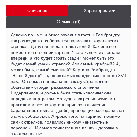
Описание
Характеристики
Отзывов (0)
Девочка по имени Агнес заходит в гости к Рембрандту
как раз когда тот собирается нарисовать королевских
стрелков. Да тут же целая толпа людей! Как они все
поместятся на одной картине? Кого художник поставит
впереди, а кто будет стоять сзади? Может быть это
будет самый умный стрелок? Или самый храбрый? А,
может быть, самый смешной? Картина Рембрандта
"Ночной дозор" - одно из самых загадочных полотен XVII
века. Она была написана по заказу Стрелкового
общества - отряда гражданского ополчения
Нидерландов, и должна была стать классическим
парадным портретом. Но художник решил изменить
правилам и все на картине пришло в движение:
барабанщик отбивает дробь, прапорщик разворачивает
знамя, собака лает. А кроме того, на картине, помимо
самих стрелков, появились никому неизвестные
персонажи. И самая таинственная из них - девочка в
золотом платье.