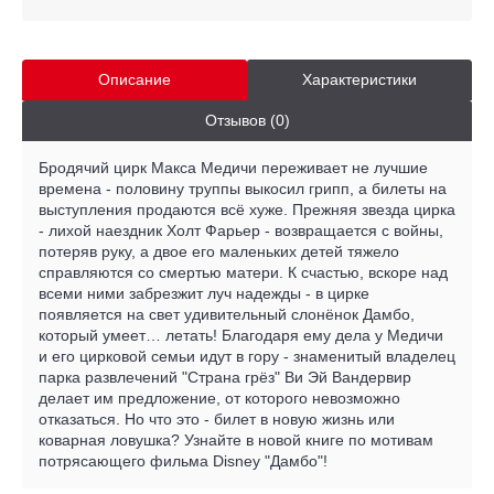
Описание
Характеристики
Отзывов (0)
Бродячий цирк Макса Медичи переживает не лучшие
времена - половину труппы выкосил грипп, а билеты на
выступления продаются всё хуже. Прежняя звезда цирка
- лихой наездник Холт Фарьер - возвращается с войны,
потеряв руку, а двое его маленьких детей тяжело
справляются со смертью матери. К счастью, вскоре над
всеми ними забрезжит луч надежды - в цирке
появляется на свет удивительный слонёнок Дамбо,
который умеет… летать! Благодаря ему дела у Медичи
и его цирковой семьи идут в гору - знаменитый владелец
парка развлечений "Страна грёз" Ви Эй Вандервир
делает им предложение, от которого невозможно
отказаться. Но что это - билет в новую жизнь или
коварная ловушка? Узнайте в новой книге по мотивам
потрясающего фильма Disney "Дамбо"!