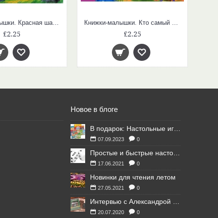
Книжки-малышки. Красная шапочка
Книжки-малышки. Кто самый красивый?
£2.25
£2.25
Новое в блоге
В подарок: Настольные игры для Ваших британских друзей
07.09.2023
0
Простые и быстрые настольные игры
17.06.2021
0
Новинки для чтения летом
27.05.2021
0
Интервью с Александрой Литвиной
20.07.2020
0