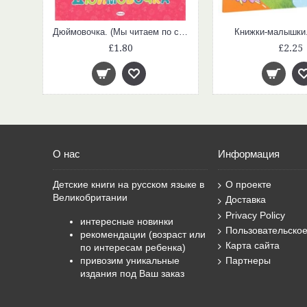
Волк и коза. (Мы читаем по слогам)
Дюймовочка. (Мы читаем по слогам)
Книжки-малышки
£1.80
£2.25
О нас
Информация
Детские книги на русском языке в
О проекте
Великобритании
Доставка
Privacy Policy
интересные новинки
Пользовательско
рекомендации (возраст или
Карта сайта
по интересам ребенка)
привозим уникальные
Партнеры
издания под Ваш заказ