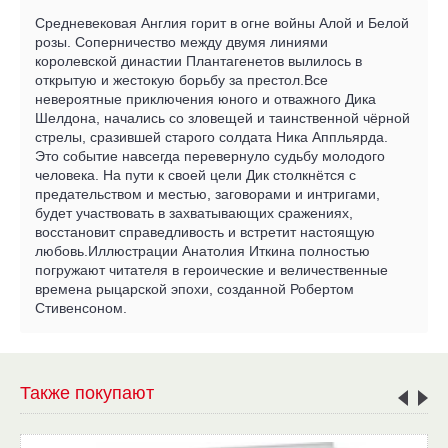
Средневековая Англия горит в огне войны Алой и Белой
розы. Соперничество между двумя линиями
королевской династии Плантагенетов вылилось в
открытую и жестокую борьбу за престол.Все
невероятные приключения юного и отважного Дика
Шелдона, начались со зловещей и таинственной чёрной
стрелы, сразившей старого солдата Ника Аппльярда.
Это событие навсегда перевернуло судьбу молодого
человека. На пути к своей цели Дик столкнётся с
предательством и местью, заговорами и интригами,
будет участвовать в захватывающих сражениях,
восстановит справедливость и встретит настоящую
любовь.Иллюстрации Анатолия Иткина полностью
погружают читателя в героические и величественные
времена рыцарской эпохи, созданной Робертом
Стивенсоном.
Также покупают