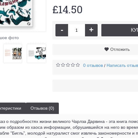
£14.50
-
+
КУ
шое фото
Отложить
0 отзывов
Написать отзы
/
ктеристики
Отзывов (0)
каз о подробностях жизни великого Чарлза Дарвина - эта книга помо
ким образом из хаоса информации, обрушившейся на него во время
абле "Бигль", молодой натуралист смог извлечь закономерности и 