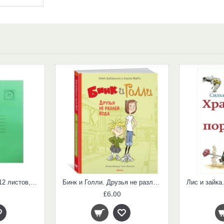
Тетрадь школьная, 12 листов, косая линия (зеленая)
Бинк и Голли. Друзья не разлей вода
£6.00