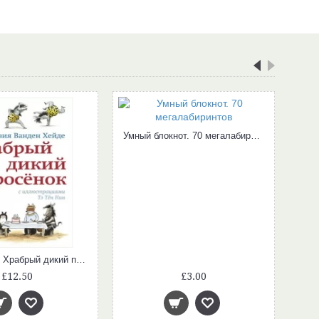
Умный блокнот. 70 мегалабиринтов
Лис и зайка. Храбрый дикий поросёнок. Ч.6
£12.50
£3.00