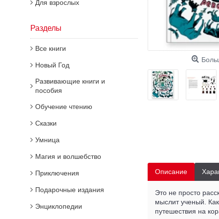
Для взрослых
Разделы
Все книги
Боль
Новый Год
Развивающие книги и
пособия
Обучение чтению
Сказки
Умница
Магия и волшебство
Описание
Хара
Приключения
Подарочные издания
Это не просто расс
мыслит ученый. Ка
Энциклопедии
путешествия на кор