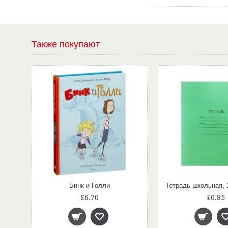
Также покупают
тик
Бинк и Голли
£6.70
£0.85