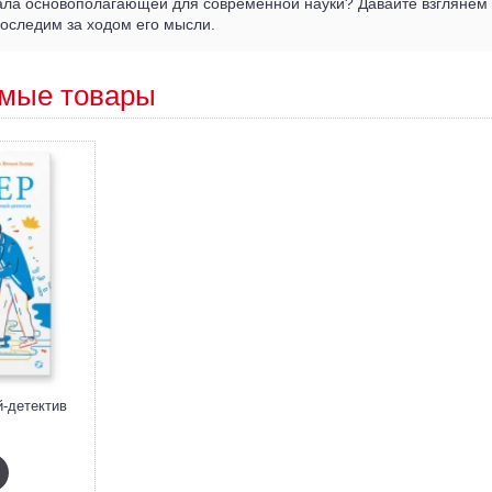
тала основополагающей для современной науки? Давайте взглянем
оследим за ходом его мысли.
мые товары
й-детектив