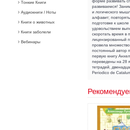
форме развивать сп
Тонкие Книги
развиваемся! Заним
и логического мышл
Аудиокниги / Ноты
алфавит; повторять
Книги о животных
подготовке к школе
удовольствием выпо
Книги заболели
скоротать время в п
лицензированный п
Вебинары
провела множество 
постоянный автор по
первую книгу Анхел
переведены на 28 я
тетрадей, двенадца
Periodico de Catalun
Рекомендуе