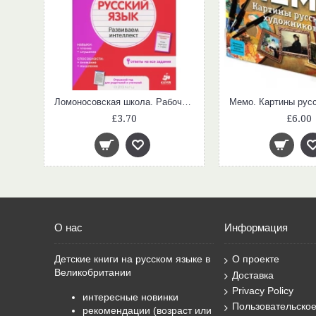
Zoolphabet (boardgame, learn and memorize letters, spelling)
Ломоносовская школа. Рабочая тетрадь. Русский язык 3 класс
£3.70
£6.00
О нас
Информация
Детские книги на русском языке в
О проекте
Великобритании
Доставка
Privacy Policy
интересные новинки
Пользовательско
рекомендации (возраст или