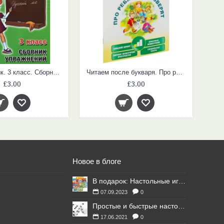
Русский язык. 3 класс. Сборник упражнений. ФГОС
Читаем после букваря. Про ребят и про зверят
£3.00
£3.00
Новое в блоге
В подарок: Настольные игры для Ваших британских друзей
07.09.2023
0
Простые и быстрые настольные игры
17.06.2021
0