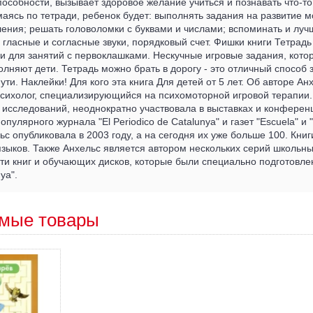
особности, вызывает здоровое желание учиться и познавать что-то
аясь по тетради, ребенок будет: выполнять задания на развитие 
ения; решать головоломки с буквами и числами; вспоминать и луч
 гласные и согласные звуки, порядковый счет. Фишки книги Тетрадь
 и для занятий с первоклашками. Нескучные игровые задания, кото
лняют дети. Тетрадь можно брать в дорогу - это отличный способ 
ути. Наклейки! Для кого эта книга Для детей от 5 лет. Об авторе Ан
сихолог, специализирующийся на психомоторной игровой терапии. 
исследований, неоднократно участвовала в выставках и конференц
пулярного журнала "El Periodico de Catalunya" и газет "Escuela" и "
ьс опубликовала в 2003 году, а на сегодня их уже больше 100. Кни
зыков. Также Анхельс является автором нескольких серий школьн
ти книг и обучающих дисков, которые были специально подготовле
ya".
мые товары