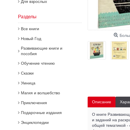
Для взрослых
Разделы
Все книги
Боль
Новый Год
Развивающие книги и
пособия
Обучение чтению
Сказки
Умница
Магия и волшебство
Описание
Хара
Приключения
Подарочные издания
О книге Развивающа
и заданий на раск
Энциклопедии
общей тематикой - 