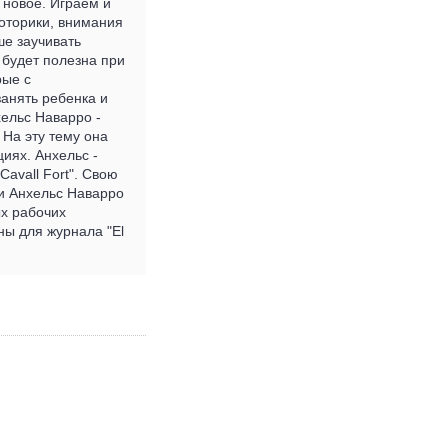
 новое. Играем и
моторики, внимания
ше заучивать
 будет полезна при
рые с
занять ребенка и
хельс Наварро -
На эту тему она
иях. Анхельс -
Cavall Fort". Свою
ги Анхельс Наварро
ых рабочих
ны для журнала "El