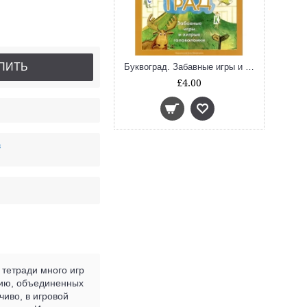
ПИТЬ
Буквоград. Забавные игры и хитрые головоломки
£4.00
в
 тетради много игр
цию, объединенных
чиво, в игровой