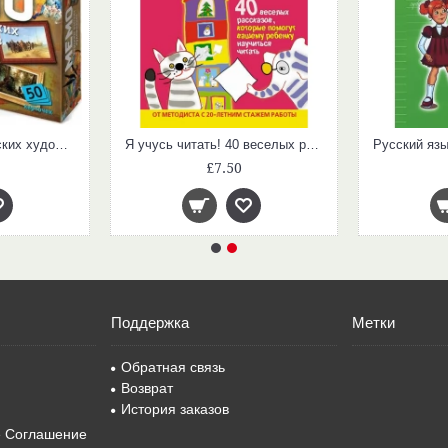
Мемо. Картины русских художников
Я учусь читать! 40 веселых рассказов, которые помогут вашему ребенку научиться читать
£7.50
Поддержка
Метки
Обратная связь
Возврат
История заказов
е Соглашение