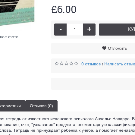
£6.00
-
+
КУ
шое фото
Отложить
0 отзывов
Написать отзы
/
ктеристики
Отзывов (0)
я тетрадь от известного испанского психолога Анхельс Наварро. В
рашивание, счет, "узнавание" предмета, элементарную классифика
слова. Тетрадь не принуждает ребенка к учебе, а помогает ненавяз