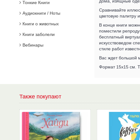
дома, изящные оде
Тонкие Книги
Сравнивайте иллюст
Аудиокниги / Ноты
цветовую палитру и
Книги о животных
В конце книги можн
поместили репродук
Книги заболели
бесплатный виртуал
искусствоведом спе
Вебинары
стиле работ извест
Вас ждет большой м
Формат 15х15 см. Т
Также покупают