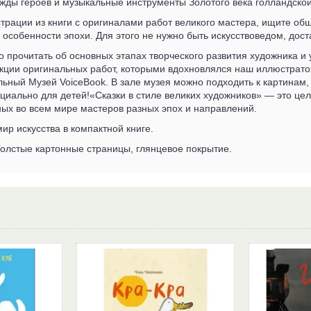
жды героев и музыкальные инструменты Золотого века голландской
рации из книги с оригиналами работ великого мастера, ищите общ
 особенности эпохи. Для этого не нужно быть искусствоведом, дос
о прочитать об основных этапах творческого развития художника и
ции оригинальных работ, которыми вдохновлялся наш иллюстратор
ьный Музей VoiceBook. В зале музея можно подходить к картинам,
циально для детей!«Сказки в стиле великих художников» — это це
ных во всем мире мастеров разных эпох и направлений.
ир искусства в компактной книге.
олстые картонные страницы, глянцевое покрытие.