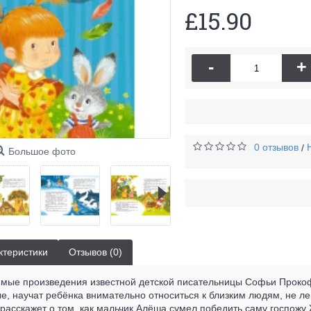
£15.90
-
+
0 отзывов
/
Большое фото
ктеристики
Отзывов (0)
имые произведения известной детской писательницы Софьи Прокоф
, научат ребёнка внимательно относиться к близким людям, не лен
расскажет о том, как мальчик Алёша сумел победить саму госпожу