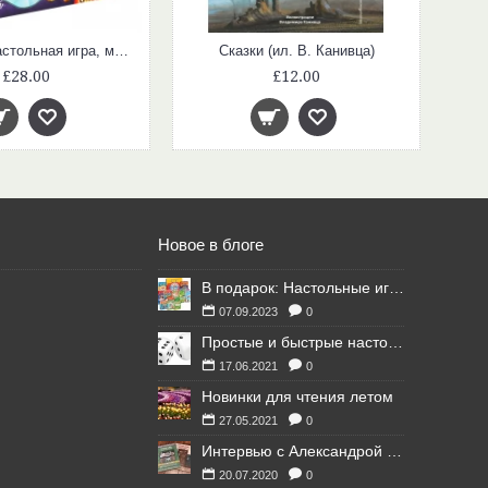
Проныры (настольная игра, математика, счет, сложение, вычитание)
Сказки (ил. В. Канивца)
£28.00
£12.00
Новое в блоге
В подарок: Настольные игры для Ваших британских друзей
07.09.2023
0
Простые и быстрые настольные игры
17.06.2021
0
Новинки для чтения летом
27.05.2021
0
Интервью с Александрой Литвиной
20.07.2020
0