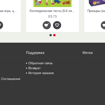
Собачата (Настольная игра, цвет фиолетовый, желтый)
Логопедические тесты (5-6 лет. Умные Книжки)
£3.75
Поддержка
Метки
Обратная связь
Возврат
История заказов
е Соглашение