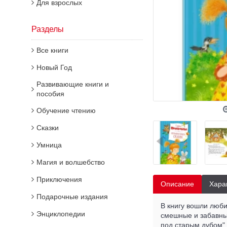
Для взрослых
Разделы
Все книги
Новый Год
Развивающие книги и
пособия
Обучение чтению
Сказки
Умница
Магия и волшебство
Приключения
Описание
Хара
Подарочные издания
В книгу вошли люб
Энциклопедии
смешные и забавные
под старым дубом" 