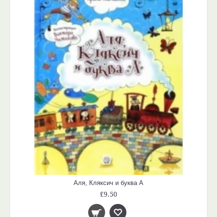
Аля, Кляксич и буква А
£9.50