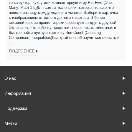
конструктор, куклу или компьютерную игру.Pet Five (One,
Many, Math 1-5)Для самых маленьких, которые только что
поняли разницу между «один» и «много» Выберите карточки
с изображением от одного до пяти животных.В более
сложной версии правил игроки соревнуются друг с другом!
Это значит, что ребенку предстоит пересчитать животных и
быстро найти нужную карточку.HurriCount (Counting,
Comparison, Inequalities)Быстрый способ научиться считать и
...
ПОДРОБНЕЕ
О нас
Информация
Поддержка
Метки