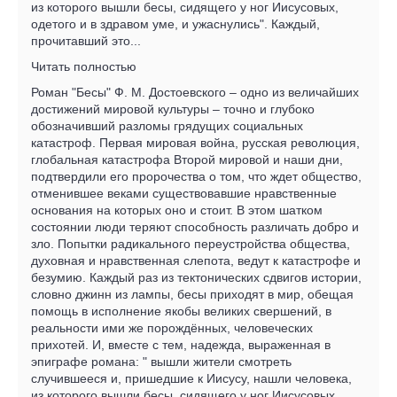
из которого вышли бесы, сидящего у ног Иисусовых,
одетого и в здравом уме, и ужаснулись". Каждый,
прочитавший это...
Читать полностью
Роман "Бесы" Ф. М. Достоевского – одно из величайших
достижений мировой культуры – точно и глубоко
обозначивший разломы грядущих социальных
катастроф. Первая мировая война, русская революция,
глобальная катастрофа Второй мировой и наши дни,
подтвердили его пророчества о том, что ждет общество,
отменившее веками существовавшие нравственные
основания на которых оно и стоит. В этом шатком
состоянии люди теряют способность различать добро и
зло. Попытки радикального переустройства общества,
духовная и нравственная слепота, ведут к катастрофе и
безумию. Каждый раз из тектонических сдвигов истории,
словно джинн из лампы, бесы приходят в мир, обещая
помощь в исполнение якобы великих свершений, в
реальности ими же порождённых, человеческих
прихотей. И, вместе с тем, надежда, выраженная в
эпиграфе романа: " вышли жители смотреть
случившееся и, пришедшие к Иисусу, нашли человека,
из которого вышли бесы, сидящего у ног Иисусовых,