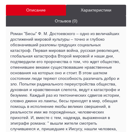
Описание
Характеристики
Отзывов (0)
Роман "Бесы" Ф. М. Достоевского – одно из величайших
достижений мировой культуры – точно и глубоко
обозначивший разломы грядущих социальных
катастроф. Первая мировая война, русская революция,
глобальная катастрофа Второй мировой и наши дни,
подтвердили его пророчества о том, что ждет общество,
отменившее веками существовавшие нравственные
основания на которых оно и стоит. В этом шатком
состоянии люди теряют способность различать добро и
зло. Попытки радикального переустройства общества,
духовная и нравственная слепота, ведут к катастрофе и
безумию. Каждый раз из тектонических сдвигов истории,
словно джинн из лампы, бесы приходят в мир, обещая
помощь в исполнение якобы великих свершений, в
реальности ими же порождённых, человеческих
прихотей. И, вместе с тем, надежда, выраженная в
эпиграфе романа: " вышли жители смотреть
случившееся и, пришедшие к Иисусу, нашли человека,