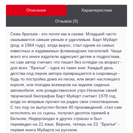
Описание
Характеристики
Отзывов (0)
Семь братьев - это почти как в сказке. Младший часто
оказывается самым умным и удачливым. Барт Муйарт
(род. в 1964 году), когда вырос, стал одним из самых
известных и издаваемых фламандских писателей. Чаще
всего его книги издатели адресуют детям и подросткам,
но сам автор считает, что пишет без оглядки на возраст -
для всех. "Братья" - одна из таких книг. Каждый день
детства под пером автора превращается в сокровище -
будь то постройка дома из песка, или визит настоящего
короля, или поездка всемером на заднем сиденье
автомобиля, или рождественское утро.Началом своей
творческой биографии Барт Муйарт считает 1978 год,
когда он впервые прочел на радио свое стихотворение.
С тех пор он выпустил более 40 произведений, стал сам
исполнять их со сцены, получил десяток премий в
Бельгии, Нидерландах и других странах и был
переведен на 21 язык. Вернее, теперь на 22: "Братья" -
первая книга Муйарта на русском.