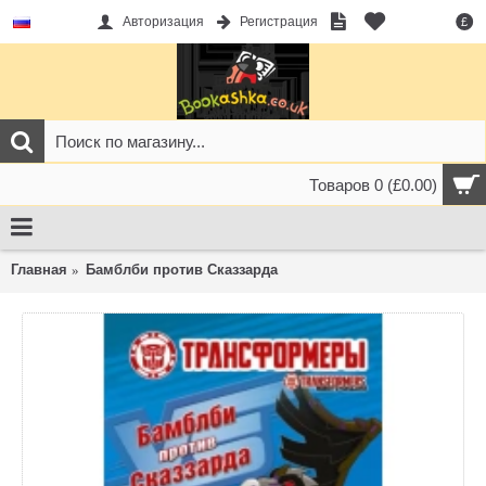
Авторизация
Регистрация
£
Товаров 0 (£0.00)
Главная
Бамблби против Сказзарда