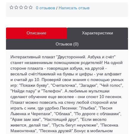
0 отзывов
Написать отзыв
/
Описание
Характеристики
Отзывов (0)
Интерактивный плакат "Двусторонний. Азбука и счёт"
станет незаменимым помощником родителей! На одной
стороне плаката - говорящая азбука, на другой -
веселый счёт.Нажимай на буквы и цифры - учи алфавит
и считай до 10. Проверяй свои знания с помощью умных
игр: "Покажи букву", "Считалочка", "Загадки", "Чей голос",
"Найди пару" и "Телефон". А любимые мультяшки
сделают обучение еще веселее - они споют 10 песенок.
Плакат можно повесить на стену любой стороной или
играть с ним, где удобно.Песенки: "Улыбка", "Песня
Львенка и Черепахи", "Облака", "По дороге с облаками",
"Арам зам зам", "Настоящий друг", "Если весело
живется, делай так", "Пусть бегут неуклюже", "Песенка
Мамонтенка", "Песенка друзей".Бонус в мобильном