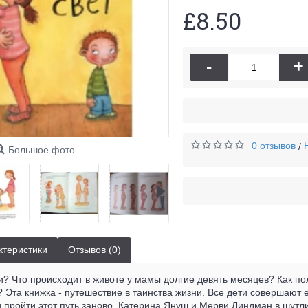
£8.50
-
+
0 отзывов
/
Большое фото
ктеристики
Отзывов (0)
и? Что происходит в животе у мамы долгие девять месяцев? Как по
? Эта книжка - путешествие в таинства жизни. Все дети совершают е
 и пройти этот путь заново. Катерина Януш и Мерви Линдман в шу