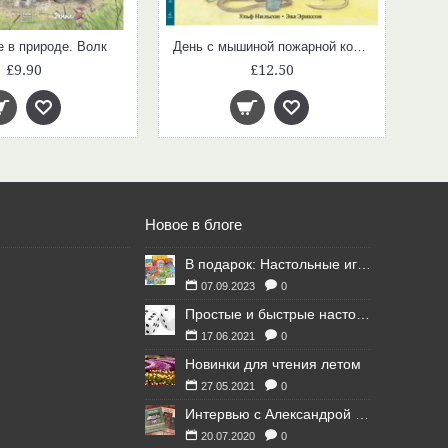
 в природе. Волк
День с мышиной пожарной командой
£9.90
£12.50
Новое в блоге
В подарок: Настольные игры для Ваших британских друзей
07.09.2023
0
Простые и быстрые настольные игры
17.06.2021
0
Новинки для чтения летом
27.05.2021
0
Интервью с Александрой Литвиной
20.07.2020
0