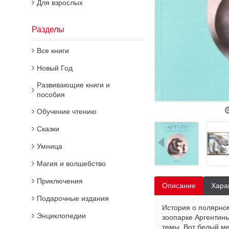
Для взрослых
Разделы
Все книги
Новый Год
Развивающие книги и
пособия
Обучение чтению
Сказки
Умница
Магия и волшебство
Приключения
Описание
Хара
Подарочные издания
История о полярном
Энциклопедии
зоопарке Аргентины
темы. Вот белый ме