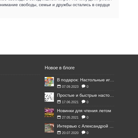
 понимание свободы, семьи и дружбы остались в сердце
Новое в блоге
В подарок: Настольные игры для Ваших британских друзей
07.09.2023
0
Простые и быстрые настольные игры
17.06.2021
0
Новинки для чтения летом
27.05.2021
0
Интервью с Александрой Литвиной
20.07.2020
0