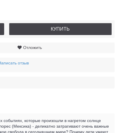
КУПИТЬ
Отложить
Написать отзыв
ых событиях, которые произошли в нагретом солнце
лорес (Мексика) - деликатно затрагивают очень важные
такое свобода в сегодняшнем мире? Почему дети умеют