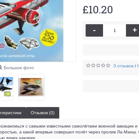
£10.20
-
+
0 отзывов
/
Большое фото
ктеристики
Отзывов (0)
 познакомься с самыми известными самолётами военной авиации и 
коростью, а какой впервые совершил полёт через пролив Ла-Манш. 
ю ярких наклеек.