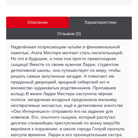
Описание
Характеристики
Отзывов (0)
Наделённая потрясающим чутьём и феноменальной
памятью, Агата Мистери мечтает стать писательницей.
Но это в будущем, а пока она просто превосходная
сыщица! Вместе со своим кузеном Ларри, студентом
детективной школы, она путешествует по миру, чтобы
решать самые запутанные загадки. А помогают им
преданный дворецкий, вредный сибирский кот и
множество чудаковатых родственников. Пропавшее
кольцо.В жизни Ларри Мистери наступила чёрная
полоса: загадочная колдунья предсказала мальчику
неотвратимые несчастья, ещё и детективное агентство
«Око Интернешнл» отправило его на задание для
новичков. Его, опытного сыщика, который распутал
десятки сложнейших преступлений по всему миру!Но
вернёмся к поручению: в школе города Голуэй пропала
капсула времени. Ларри и его проницательная сестра