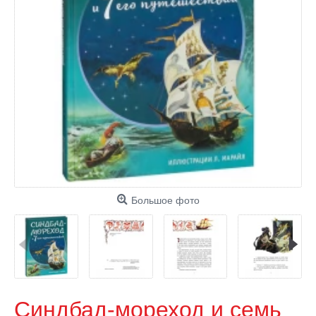
Большое фото
Синдбад-мореход и семь