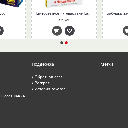
мос
Кругосветное путешествие Карандаша и Самоделкина (Внеклассное Чтение)
£5.45
Поддержка
Метки
Обратная связь
Возврат
История заказов
е Соглашение