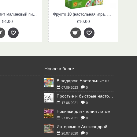
Бабушка пилит малиновый пирог
Фрукто 10 (настольная игра, математика, счет до 10)
£4.00
£10.00
Новое в блоге
В подарок: Настольные игры для Ваших британских друзей
07.09.2023
0
Простые и быстрые настольные игры
17.06.2021
0
Новинки для чтения летом
27.05.2021
0
Интервью с Александрой Литвиной
20.07.2020
0